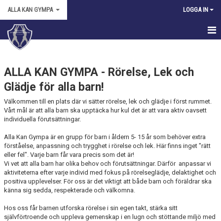
ALLA KAN GYMPA
LOGGA IN
HEM
ALLA KAN GYMPA - Rörelse, Lek och
NYHETER
Glädje för alla barn!
KALENDER
Välkommen till en plats där vi sätter rörelse, lek och glädje i först rummet.
Vårt mål är att alla barn ska upptäcka hur kul det är att vara aktiv oavsett
MEDLEMMAR
individuella förutsättningar.
BILDGALLERI
Alla Kan Gympa är en grupp för barn i åldern 5- 15 år som behöver extra
förståelse, anpassning och trygghet i rörelse och lek. Här finns inget "rätt
eller fel". Varje barn får vara precis som det är!
DOKUMENT
Vi vet att alla barn har olika behov och förutsättningar. Därför anpassar vi
aktiviteterna efter varje individ med fokus på rörelseglädje, delaktighet och
KONTAKT
positiva upplevelser. För oss är det viktigt att både barn och föräldrar ska
känna sig sedda, respekterade och välkomna.
Hos oss får barnen utforska rörelse i sin egen takt, stärka sitt
självförtroende och uppleva gemenskap i en lugn och stöttande miljö med