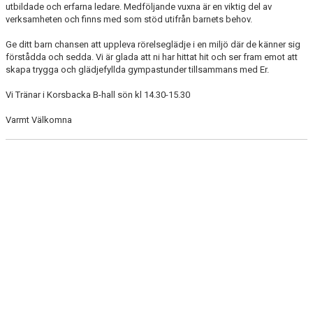
utbildade och erfarna ledare. Medföljande vuxna är en viktig del av
verksamheten och finns med som stöd utifrån barnets behov.
Ge ditt barn chansen att uppleva rörelseglädje i en miljö där de känner sig
förstådda och sedda. Vi är glada att ni har hittat hit och ser fram emot att
skapa trygga och glädjefyllda gympastunder tillsammans med Er.
Vi Tränar i Korsbacka B-hall sön kl 14.30-15.30
Varmt Välkomna