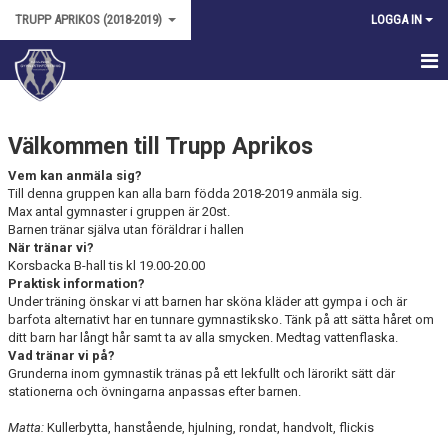
TRUPP APRIKOS (2018-2019)
LOGGA IN
HEM
Välkommen till Trupp Aprikos
NYHETER
Vem kan anmäla sig?
KALENDER
Till denna gruppen kan alla barn födda 2018-2019 anmäla sig.
Max antal gymnaster i gruppen är 20st.
Barnen tränar själva utan föräldrar i hallen
TRUPPEN
När tränar vi?
Korsbacka B-hall tis kl 19.00-20.00
BILDGALLERI
Praktisk information?
Under träning önskar vi att barnen har sköna kläder att gympa i och är
DOKUMENT
barfota alternativt har en tunnare gymnastiksko. Tänk på att sätta håret om
ditt barn har långt hår samt ta av alla smycken. Medtag vattenflaska.
Vad tränar vi på?
KONTAKT
Grunderna inom gymnastik tränas på ett lekfullt och lärorikt sätt där
stationerna och övningarna anpassas efter barnen.
Matta:
Kullerbytta, hanstående, hjulning, rondat, handvolt, flickis