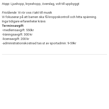
Hopp:
Ljushopp, krysshopp, överslag, volt till uppbyggt
Fristående
: Vi rör oss i takt till musik
Vi fokuserar på att barnen ska få kroppskontroll och hitta spänning.
Inga tidigare erfarenheter krävs
Terminsavgift
-
medlemsavgift: 550kr
-träningsavgift: 300 kr
-licensavgift: 200 kr
-administrationskostnad tas ut av sportadmin: 9-59kr