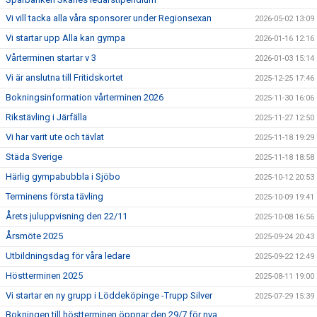
Vi vill tacka alla våra sponsorer under Regionsexan
2026-05-02 13:09
GDPR
Vi startar upp Alla kan gympa
2026-01-16 12:16
Vårterminen startar v 3
2026-01-03 15:14
KONTAKT
Vi är anslutna till Fritidskortet
2025-12-25 17:46
Bokningsinformation vårterminen 2026
2025-11-30 16:06
Rikstävling i Järfälla
2025-11-27 12:50
Vi har varit ute och tävlat
2025-11-18 19:29
Städa Sverige
2025-11-18 18:58
Härlig gympabubbla i Sjöbo
2025-10-12 20:53
Terminens första tävling
2025-10-09 19:41
Årets juluppvisning den 22/11
2025-10-08 16:56
Årsmöte 2025
2025-09-24 20:43
Utbildningsdag för våra ledare
2025-09-22 12:49
Höstterminen 2025
2025-08-11 19:00
Vi startar en ny grupp i Löddeköpinge -Trupp Silver
2025-07-29 15:39
Bokningen till höstterminen öppnar den 29/7 för nya