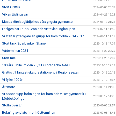
2024-05-27 20:18
Stort Grattis
2024-05-05 20:37
Vilken tävlingsvår
2024-04-25 12:24
Massa rörelseglädje hos våra yngsta gymnaster
2024-03-17 21:26
I helgen har Trupp Grön och Vit tävlar Englacupen
2024-02-11 11:52
Vi startar ytterligare en grupp för barn födda 2014 2017
2024-02-11 11:11
Stort tack Sparbanken Skåne
2023-12-18 17:09
Vårterminen 2024
2023-11-29 20:29
Stort tack
2023-11-28 17:09
100 års jubileum den 25/11 i Korsbacka A-hall
2023-11-16 17:19
Grattis till fantastiska prestationer på Regionssexan
2023-10-16 20:16
Vi fyller 100 år
2023-10-12 18:37
Årsmöte
2023-09-14 21:35
Vi öppnar upp bokningen för barn och vuxengymnastik i
2023-08-12 14:26
Löddeköpinge
Stolta över Er
2023-07-05 21:57
Bokning av plats inför höstterminen
2023-07-03 18:46