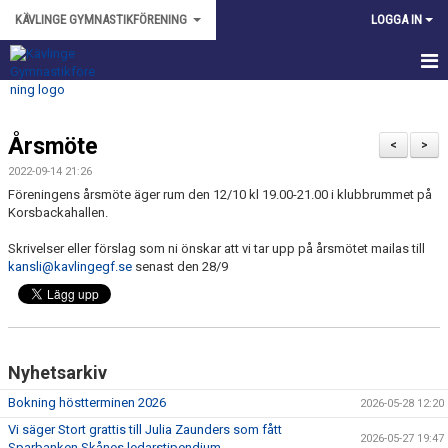
KÄVLINGE GYMNASTIKFÖRENING
LOGGA IN
HEM
Årsmöte
NYHETER
<
>
2022-09-14 21:26
OM FÖRENINGEN
Föreningens årsmöte äger rum den 12/10 kl 19.00-21.00 i klubbrummet på
Korsbackahallen.
KALENDER
Skrivelser eller förslag som ni önskar att vi tar upp på årsmötet mailas till
kansli@kavlingegf.se
senast den 28/9
BILDGALLERI
ANMÄLAN
DOKUMENT
Nyhetsarkiv
Bokning höstterminen 2026
FÖRENINGSKLÄDER
2026-05-28 12:20
Vi säger Stort grattis till Julia Zaunders som fått
2026-05-27 19:47
VÅRA LEDARE
Sparbanken Skånes ledarstipendium