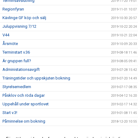
Terminsavslutning
2019-11-20 19:01
Regionfyran
2019-11-01 10:07
Kävlinge GF köp och sälj
2019-10-30 20:57
Juluppvisning 7/12
2019-10-22 20:24
V44
2019-10-21 22:04
Årsmöte
2019-10-09 20:33
Terminstart v.36
2019-08-18 11:46
Är gruppen full?
2019-08-05 09:41
Administationsavgift
2019-07-28 15:42
Träningstider och uppskjuten bokning
2019-07-20 14:49
Styrelsemedlem
2019-07-17 08:35
Påsklov och röda dagar
2019-04-12 16:20
Uppehåll under sportlovet
2019-02-17 14:32
Start v.3!
2019-01-08 11:45
Påminnelse om bokning
2018-12-20 10:55
Ökade platser för barn födda 2009-2011
2018-09-12 12:59