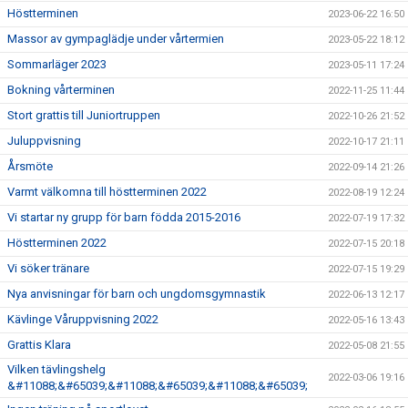
Höstterminen
2023-06-22 16:50
Massor av gympaglädje under vårtermien
2023-05-22 18:12
Sommarläger 2023
2023-05-11 17:24
Bokning vårterminen
2022-11-25 11:44
Stort grattis till Juniortruppen
2022-10-26 21:52
Juluppvisning
2022-10-17 21:11
Årsmöte
2022-09-14 21:26
Varmt välkomna till höstterminen 2022
2022-08-19 12:24
Vi startar ny grupp för barn födda 2015-2016
2022-07-19 17:32
Höstterminen 2022
2022-07-15 20:18
Vi söker tränare
2022-07-15 19:29
Nya anvisningar för barn och ungdomsgymnastik
2022-06-13 12:17
Kävlinge Våruppvisning 2022
2022-05-16 13:43
Grattis Klara
2022-05-08 21:55
Vilken tävlingshelg
2022-03-06 19:16
&#11088;&#65039;&#11088;&#65039;&#11088;&#65039;