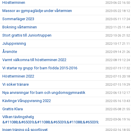
Höstterminen
2023-06-22 16:50
Massor av gympaglädje under vårtermien
2023-05-22 18:12
Sommarläger 2023
2023-05-11 17:24
Bokning vårterminen
2022-11-25 11:44
Stort grattis till Juniortruppen
2022-10-26 21:52
Juluppvisning
2022-10-17 21:11
Årsmöte
2022-09-14 21:26
Varmt välkomna till höstterminen 2022
2022-08-19 12:24
Vi startar ny grupp för barn födda 2015-2016
2022-07-19 17:32
Höstterminen 2022
2022-07-15 20:18
Vi söker tränare
2022-07-15 19:29
Nya anvisningar för barn och ungdomsgymnastik
2022-06-13 12:17
Kävlinge Våruppvisning 2022
2022-05-16 13:43
Grattis Klara
2022-05-08 21:55
Vilken tävlingshelg
2022-03-06 19:16
&#11088;&#65039;&#11088;&#65039;&#11088;&#65039;
Ingen träning på sportlovet
2022-02-16 18:55