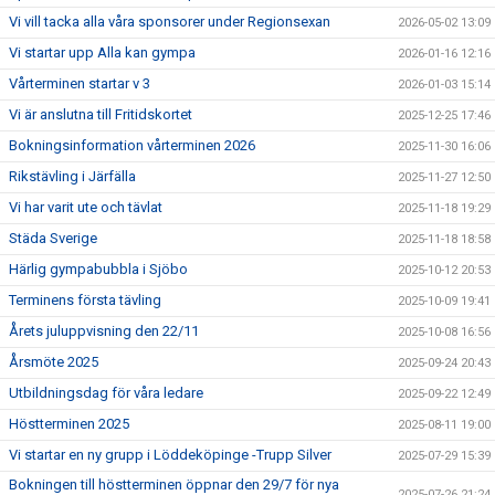
Vi vill tacka alla våra sponsorer under Regionsexan
2026-05-02 13:09
GDPR
Vi startar upp Alla kan gympa
2026-01-16 12:16
Vårterminen startar v 3
2026-01-03 15:14
KONTAKT
Vi är anslutna till Fritidskortet
2025-12-25 17:46
Bokningsinformation vårterminen 2026
2025-11-30 16:06
Rikstävling i Järfälla
2025-11-27 12:50
Vi har varit ute och tävlat
2025-11-18 19:29
Städa Sverige
2025-11-18 18:58
Härlig gympabubbla i Sjöbo
2025-10-12 20:53
Terminens första tävling
2025-10-09 19:41
Årets juluppvisning den 22/11
2025-10-08 16:56
Årsmöte 2025
2025-09-24 20:43
Utbildningsdag för våra ledare
2025-09-22 12:49
Höstterminen 2025
2025-08-11 19:00
Vi startar en ny grupp i Löddeköpinge -Trupp Silver
2025-07-29 15:39
Bokningen till höstterminen öppnar den 29/7 för nya
2025-07-26 21:24