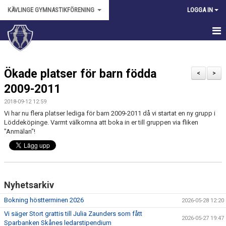
KÄVLINGE GYMNASTIKFÖRENING
LOGGA IN
HEM
Ökade platser för barn födda
NYHETER
<
>
2009-2011
OM FÖRENINGEN
2018-09-12 12:59
Vi har nu flera platser lediga för barn 2009-2011 då vi startat en ny grupp i
KALENDER
Löddeköpinge. Varmt välkomna att boka in er till gruppen via fliken
"Anmälan"!
BILDGALLERI
ANMÄLAN
DOKUMENT
Nyhetsarkiv
Bokning höstterminen 2026
2026-05-28 12:20
FÖRENINGSKLÄDER
Vi säger Stort grattis till Julia Zaunders som fått
2026-05-27 19:47
Sparbanken Skånes ledarstipendium
VÅRA LEDARE