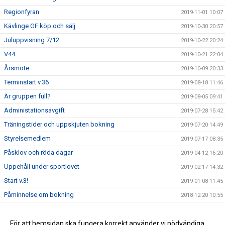
Regionfyran
2019-11-01 10:07
Kävlinge GF köp och sälj
2019-10-30 20:57
Juluppvisning 7/12
2019-10-22 20:24
V44
2019-10-21 22:04
Årsmöte
2019-10-09 20:33
Terminstart v.36
2019-08-18 11:46
Är gruppen full?
2019-08-05 09:41
Administationsavgift
2019-07-28 15:42
Träningstider och uppskjuten bokning
2019-07-20 14:49
Styrelsemedlem
2019-07-17 08:35
Påsklov och röda dagar
2019-04-12 16:20
Uppehåll under sportlovet
2019-02-17 14:32
Start v.3!
2019-01-08 11:45
Påminnelse om bokning
2018-12-20 10:55
Ökade platser för barn födda 2009-2011
2018-09-12 12:59
Höstens bokning
För att hemsidan ska fungera korrekt använder vi nödvändiga
2018-07-06 14:25