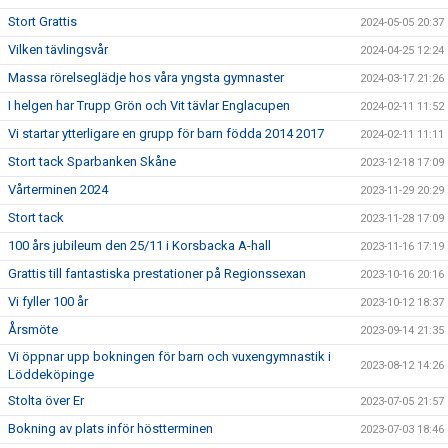
Stort Grattis
2024-05-05 20:37
Vilken tävlingsvår
2024-04-25 12:24
Massa rörelseglädje hos våra yngsta gymnaster
2024-03-17 21:26
I helgen har Trupp Grön och Vit tävlar Englacupen
2024-02-11 11:52
Vi startar ytterligare en grupp för barn födda 2014 2017
2024-02-11 11:11
Stort tack Sparbanken Skåne
2023-12-18 17:09
Vårterminen 2024
2023-11-29 20:29
Stort tack
2023-11-28 17:09
100 års jubileum den 25/11 i Korsbacka A-hall
2023-11-16 17:19
Grattis till fantastiska prestationer på Regionssexan
2023-10-16 20:16
Vi fyller 100 år
2023-10-12 18:37
Årsmöte
2023-09-14 21:35
Vi öppnar upp bokningen för barn och vuxengymnastik i
2023-08-12 14:26
Löddeköpinge
Stolta över Er
2023-07-05 21:57
Bokning av plats inför höstterminen
2023-07-03 18:46