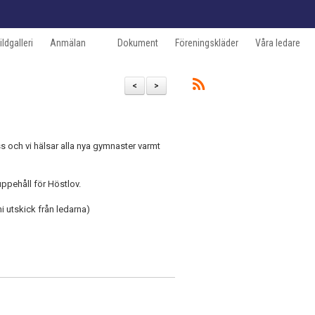
ildgalleri
Anmälan
Dokument
Föreningskläder
Våra ledare
<
>
ss och vi hälsar alla nya gymnaster varmt
uppehåll för Höstlov.
ni utskick från ledarna)