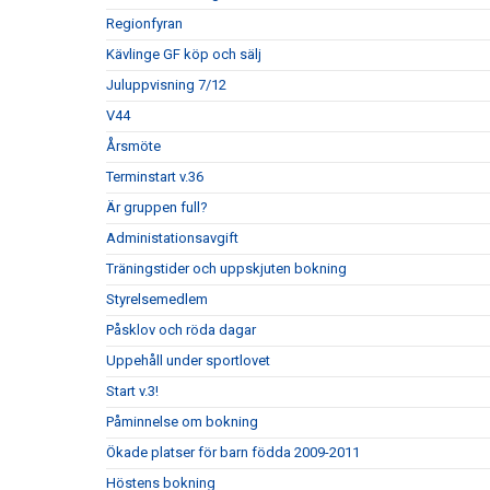
Regionfyran
Kävlinge GF köp och sälj
Juluppvisning 7/12
V44
Årsmöte
Terminstart v.36
Är gruppen full?
Administationsavgift
Träningstider och uppskjuten bokning
Styrelsemedlem
Påsklov och röda dagar
Uppehåll under sportlovet
Start v.3!
Påminnelse om bokning
Ökade platser för barn födda 2009-2011
Höstens bokning