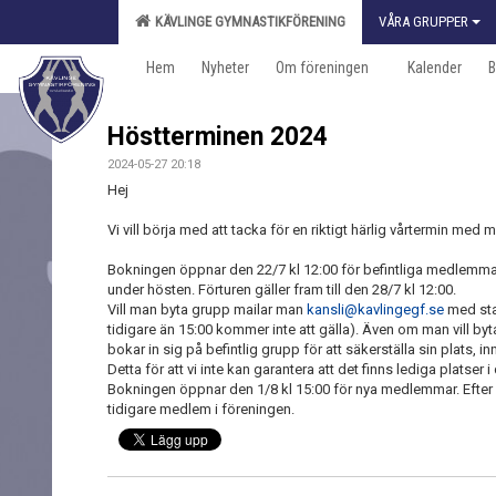
KÄVLINGE GYMNASTIKFÖRENING
VÅRA GRUPPER
Hem
Nyheter
Om föreningen
Kalender
B
Höstterminen 2024
2024-05-27 20:18
Hej
Vi vill börja med att tacka för en riktigt härlig vårtermin med
Bokningen öppnar den 22/7 kl 12:00 för befintliga medlemmar
under hösten. Förturen gäller fram till den 28/7 kl 12:00.
Vill man byta grupp mailar man
kansli@kavlingegf.se
med sta
tidigare än 15:00 kommer inte att gälla). Även om man vill b
bokar in sig på befintlig grupp för att säkerställa sin plats, 
Detta för att vi inte kan garantera att det finns lediga platser i 
Bokningen öppnar den 1/8 kl 15:00 för nya medlemmar. Efter 
tidigare medlem i föreningen.