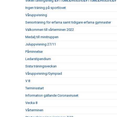
Vilken tävlingshelg &#11088;&#65039;&#11088;&#65039;&#
Ingen träning på sportlovet
Våruppvisning
Seniorträning för erfarna samt tidigare erfarna gymnaster
Välkommen till vårterminen 2022
Medalj till minitruppen
Juluppvisning 27/11
Påminnelse
Ledarstipendium
Sista träningsveckan
Våruppvisning/Gympiad
V 8
Terminsstart
Information gällande Coronaviruset
Vecka 8
Vårterminen