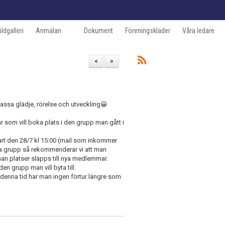
ildgalleri
Anmälan
Dokument
Föreningskläder
Våra ledare
<
>
 massa glädje, rörelse och utveckling😀
 som vill boka plats i den grupp man gått i
rt den 28/7 kl 15:00 (mail som inkommer
yta grupp så rekommenderar vi att man
innan platser släpps till nya medlemmar.
den grupp man vill byta till.
denna tid har man ingen förtur längre som