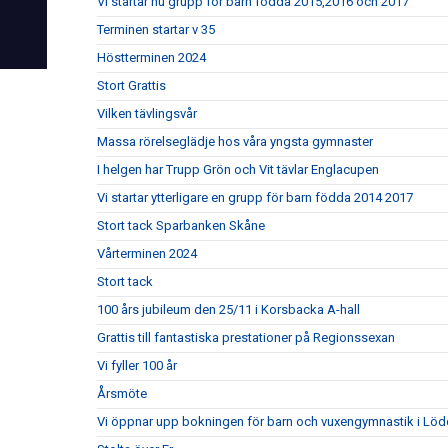
Vi startar nu grupp för barn födda 2015,2016 och 2017
Terminen startar v 35
Höstterminen 2024
Stort Grattis
Vilken tävlingsvår
Massa rörelseglädje hos våra yngsta gymnaster
I helgen har Trupp Grön och Vit tävlar Englacupen
Vi startar ytterligare en grupp för barn födda 2014 2017
Stort tack Sparbanken Skåne
Vårterminen 2024
Stort tack
100 års jubileum den 25/11 i Korsbacka A-hall
Grattis till fantastiska prestationer på Regionssexan
Vi fyller 100 år
Årsmöte
Vi öppnar upp bokningen för barn och vuxengymnastik i Lö