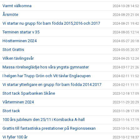
Varmt välkomna
2024-10-28 14:52
Årsmöte
2024-08-29 21:04
Vi startar nu grupp för barn födda 2015,2016 och 2017
2024-08-21 19:42
Terminen startar v 35
2024-08-05 12:14
Höstterminen 2024
2024-05-27 20:18
Stort Grattis
2024-05-05 20:37
Vilken tävlingsvår
2024-04-25 12:24
Massa rörelseglädje hos våra yngsta gymnaster
2024-03-17 21:26
I helgen har Trupp Grön och Vit tävlar Englacupen
2024-02-11 11:52
Vi startar ytterligare en grupp för barn födda 2014 2017
2024-02-11 11:11
Stort tack Sparbanken Skåne
2023-12-18 17:09
Vårterminen 2024
2023-11-29 20:29
Stort tack
2023-11-28 17:09
100 års jubileum den 25/11 i Korsbacka A-hall
2023-11-16 17:19
Grattis till fantastiska prestationer på Regionssexan
2023-10-16 20:16
Vi fyller 100 år
2023-10-12 18:37