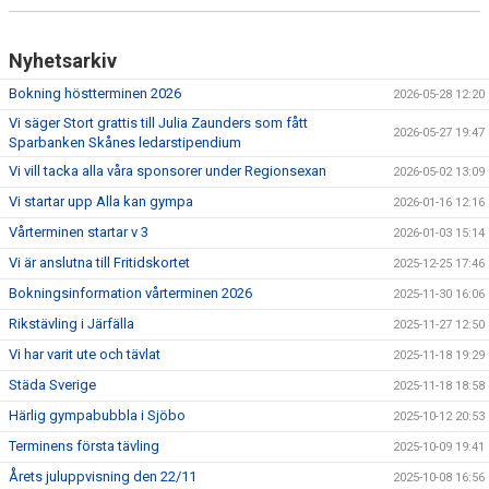
Nyhetsarkiv
Bokning höstterminen 2026
2026-05-28 12:20
Vi säger Stort grattis till Julia Zaunders som fått
2026-05-27 19:47
Sparbanken Skånes ledarstipendium
Vi vill tacka alla våra sponsorer under Regionsexan
2026-05-02 13:09
Vi startar upp Alla kan gympa
2026-01-16 12:16
Vårterminen startar v 3
2026-01-03 15:14
Vi är anslutna till Fritidskortet
2025-12-25 17:46
Bokningsinformation vårterminen 2026
2025-11-30 16:06
Rikstävling i Järfälla
2025-11-27 12:50
Vi har varit ute och tävlat
2025-11-18 19:29
Städa Sverige
2025-11-18 18:58
Härlig gympabubbla i Sjöbo
2025-10-12 20:53
Terminens första tävling
2025-10-09 19:41
Årets juluppvisning den 22/11
2025-10-08 16:56