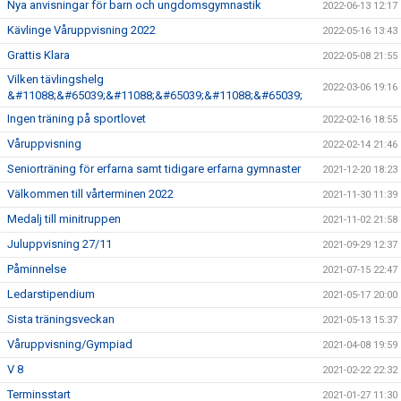
Nya anvisningar för barn och ungdomsgymnastik
2022-06-13 12:17
Kävlinge Våruppvisning 2022
2022-05-16 13:43
Grattis Klara
2022-05-08 21:55
Vilken tävlingshelg
2022-03-06 19:16
&#11088;&#65039;&#11088;&#65039;&#11088;&#65039;
Ingen träning på sportlovet
2022-02-16 18:55
Våruppvisning
2022-02-14 21:46
Seniorträning för erfarna samt tidigare erfarna gymnaster
2021-12-20 18:23
Välkommen till vårterminen 2022
2021-11-30 11:39
Medalj till minitruppen
2021-11-02 21:58
Juluppvisning 27/11
2021-09-29 12:37
Påminnelse
2021-07-15 22:47
Ledarstipendium
2021-05-17 20:00
Sista träningsveckan
2021-05-13 15:37
Våruppvisning/Gympiad
2021-04-08 19:59
V 8
2021-02-22 22:32
Terminsstart
2021-01-27 11:30