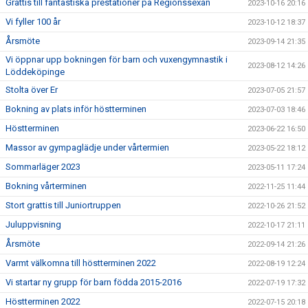
Grattis till fantastiska prestationer på Regionssexan
2023-10-16 20:16
Vi fyller 100 år
2023-10-12 18:37
Årsmöte
2023-09-14 21:35
Vi öppnar upp bokningen för barn och vuxengymnastik i
2023-08-12 14:26
Löddeköpinge
Stolta över Er
2023-07-05 21:57
Bokning av plats inför höstterminen
2023-07-03 18:46
Höstterminen
2023-06-22 16:50
Massor av gympaglädje under vårtermien
2023-05-22 18:12
Sommarläger 2023
2023-05-11 17:24
Bokning vårterminen
2022-11-25 11:44
Stort grattis till Juniortruppen
2022-10-26 21:52
Juluppvisning
2022-10-17 21:11
Årsmöte
2022-09-14 21:26
Varmt välkomna till höstterminen 2022
2022-08-19 12:24
Vi startar ny grupp för barn födda 2015-2016
2022-07-19 17:32
Höstterminen 2022
2022-07-15 20:18