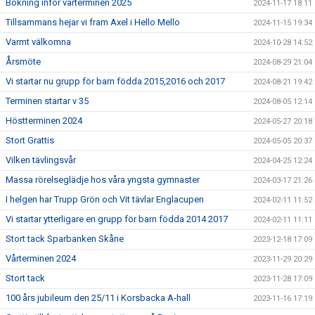
Bokning inför vårterminen 2025
2024-11-17 18:11
Tillsammans hejar vi fram Axel i Hello Mello
2024-11-15 19:34
Varmt välkomna
2024-10-28 14:52
Årsmöte
2024-08-29 21:04
Vi startar nu grupp för barn födda 2015,2016 och 2017
2024-08-21 19:42
Terminen startar v 35
2024-08-05 12:14
Höstterminen 2024
2024-05-27 20:18
Stort Grattis
2024-05-05 20:37
Vilken tävlingsvår
2024-04-25 12:24
Massa rörelseglädje hos våra yngsta gymnaster
2024-03-17 21:26
I helgen har Trupp Grön och Vit tävlar Englacupen
2024-02-11 11:52
Vi startar ytterligare en grupp för barn födda 2014 2017
2024-02-11 11:11
Stort tack Sparbanken Skåne
2023-12-18 17:09
Vårterminen 2024
2023-11-29 20:29
Stort tack
2023-11-28 17:09
100 års jubileum den 25/11 i Korsbacka A-hall
2023-11-16 17:19