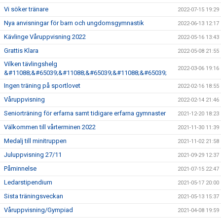
Vi söker tränare
2022-07-15 19:29
Nya anvisningar för barn och ungdomsgymnastik
2022-06-13 12:17
Kävlinge Våruppvisning 2022
2022-05-16 13:43
Grattis Klara
2022-05-08 21:55
Vilken tävlingshelg
2022-03-06 19:16
&#11088;&#65039;&#11088;&#65039;&#11088;&#65039;
Ingen träning på sportlovet
2022-02-16 18:55
Våruppvisning
2022-02-14 21:46
Seniorträning för erfarna samt tidigare erfarna gymnaster
2021-12-20 18:23
Välkommen till vårterminen 2022
2021-11-30 11:39
Medalj till minitruppen
2021-11-02 21:58
Juluppvisning 27/11
2021-09-29 12:37
Påminnelse
2021-07-15 22:47
Ledarstipendium
2021-05-17 20:00
Sista träningsveckan
2021-05-13 15:37
Våruppvisning/Gympiad
2021-04-08 19:59