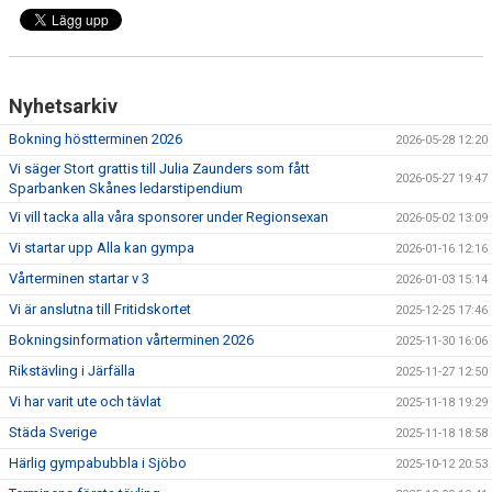
Nyhetsarkiv
Bokning höstterminen 2026
2026-05-28 12:20
Vi säger Stort grattis till Julia Zaunders som fått
2026-05-27 19:47
Sparbanken Skånes ledarstipendium
Vi vill tacka alla våra sponsorer under Regionsexan
2026-05-02 13:09
Vi startar upp Alla kan gympa
2026-01-16 12:16
Vårterminen startar v 3
2026-01-03 15:14
Vi är anslutna till Fritidskortet
2025-12-25 17:46
Bokningsinformation vårterminen 2026
2025-11-30 16:06
Rikstävling i Järfälla
2025-11-27 12:50
Vi har varit ute och tävlat
2025-11-18 19:29
Städa Sverige
2025-11-18 18:58
Härlig gympabubbla i Sjöbo
2025-10-12 20:53