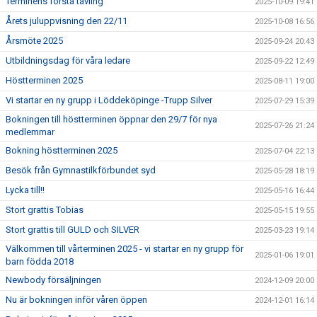
Terminens första tävling
2025-10-09 19:41
Årets juluppvisning den 22/11
2025-10-08 16:56
Årsmöte 2025
2025-09-24 20:43
Utbildningsdag för våra ledare
2025-09-22 12:49
Höstterminen 2025
2025-08-11 19:00
Vi startar en ny grupp i Löddeköpinge -Trupp Silver
2025-07-29 15:39
Bokningen till höstterminen öppnar den 29/7 för nya
2025-07-26 21:24
medlemmar
Bokning höstterminen 2025
2025-07-04 22:13
Besök från Gymnastilkförbundet syd
2025-05-28 18:19
Lycka till!!
2025-05-16 16:44
Stort grattis Tobias
2025-05-15 19:55
Stort grattis till GULD och SILVER
2025-03-23 19:14
Välkommen till vårterminen 2025 - vi startar en ny grupp för
2025-01-06 19:01
barn födda 2018
Newbody försäljningen
2024-12-09 20:00
Nu är bokningen inför våren öppen
2024-12-01 16:14