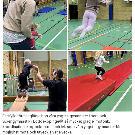
GDPR
KONTAKT
Fartfylld rörelseglädje hos våra yngsta gymnaster i barn och
vuxengymnastik i Löddeköpinge😀 så mycket glädje, motorik,
koordination, kroppskontroll och lek som våra yngsta gymnaster får
möjlighet möta och utveckla varje vecka.