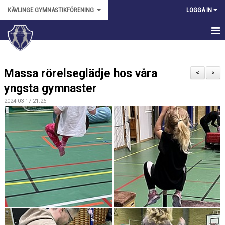
KÄVLINGE GYMNASTIKFÖRENING
LOGGA IN
HEM
Massa rörelseglädje hos våra
NYHETER
<
>
yngsta gymnaster
OM FÖRENINGEN
2024-03-17 21:26
KALENDER
BILDGALLERI
ANMÄLAN
DOKUMENT
FÖRENINGSKLÄDER
VÅRA LEDARE