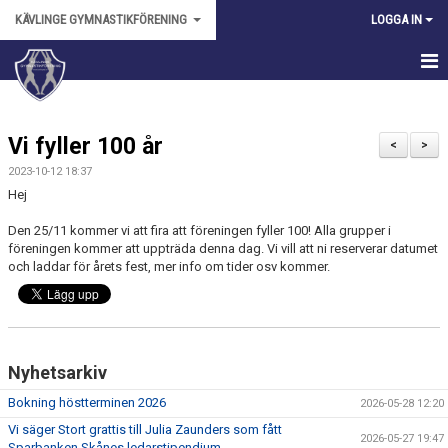
KÄVLINGE GYMNASTIKFÖRENING
LOGGA IN
HEM
Vi fyller 100 år
NYHETER
<
>
2023-10-12 18:37
OM FÖRENINGEN
Hej
Den 25/11 kommer vi att fira att föreningen fyller 100! Alla grupper i
KALENDER
föreningen kommer att uppträda denna dag. Vi vill att ni reserverar datumet
och laddar för årets fest, mer info om tider osv kommer.
BILDGALLERI
ANMÄLAN
DOKUMENT
Nyhetsarkiv
Bokning höstterminen 2026
FÖRENINGSKLÄDER
2026-05-28 12:20
Vi säger Stort grattis till Julia Zaunders som fått
2026-05-27 19:47
VÅRA LEDARE
Sparbanken Skånes ledarstipendium