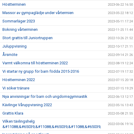
Höstterminen
2023-06-22 16:50
Massor av gympaglädje under vårtermien
2023-05-22 18:12
Sommarläger 2023
2023-05-11 17:24
Bokning vårterminen
2022-11-25 11:44
Stort grattis till Juniortruppen
2022-10-26 21:52
Juluppvisning
2022-10-17 21:11
Årsmöte
2022-09-14 21:26
Varmt välkomna till höstterminen 2022
2022-08-19 12:24
Vi startar ny grupp för barn födda 2015-2016
2022-07-19 17:32
Höstterminen 2022
2022-07-15 20:18
Vi söker tränare
2022-07-15 19:29
Nya anvisningar för barn och ungdomsgymnastik
2022-06-13 12:17
Kävlinge Våruppvisning 2022
2022-05-16 13:43
Grattis Klara
2022-05-08 21:55
Vilken tävlingshelg
2022-03-06 19:16
&#11088;&#65039;&#11088;&#65039;&#11088;&#65039;