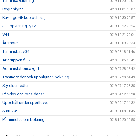
Terminsavslutning
2019-11-20 19:01
Regionfyran
2019-11-01 10:07
Kävlinge GF köp och sälj
2019-10-30 20:57
Juluppvisning 7/12
2019-10-22 20:24
V44
2019-10-21 22:04
Årsmöte
2019-10-09 20:33
Terminstart v.36
2019-08-18 11:46
Är gruppen full?
2019-08-05 09:41
Administationsavgift
2019-07-28 15:42
Träningstider och uppskjuten bokning
2019-07-20 14:49
Styrelsemedlem
2019-07-17 08:35
Påsklov och röda dagar
2019-04-12 16:20
Uppehåll under sportlovet
2019-02-17 14:32
Start v.3!
2019-01-08 11:45
Påminnelse om bokning
2018-12-20 10:55
Ökade platser för barn födda 2009-2011
2018-09-12 12:59