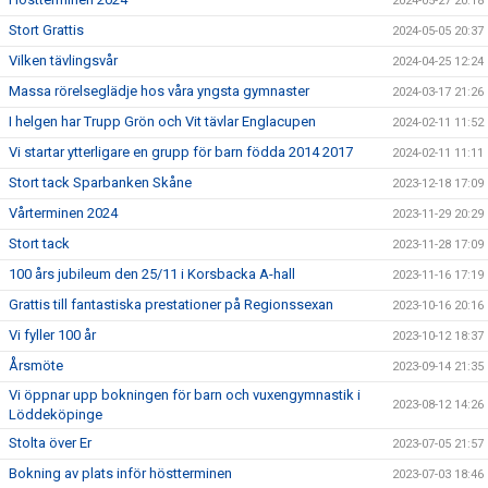
2024-05-27 20:18
Stort Grattis
2024-05-05 20:37
Vilken tävlingsvår
2024-04-25 12:24
Massa rörelseglädje hos våra yngsta gymnaster
2024-03-17 21:26
I helgen har Trupp Grön och Vit tävlar Englacupen
2024-02-11 11:52
Vi startar ytterligare en grupp för barn födda 2014 2017
2024-02-11 11:11
Stort tack Sparbanken Skåne
2023-12-18 17:09
Vårterminen 2024
2023-11-29 20:29
Stort tack
2023-11-28 17:09
100 års jubileum den 25/11 i Korsbacka A-hall
2023-11-16 17:19
Grattis till fantastiska prestationer på Regionssexan
2023-10-16 20:16
Vi fyller 100 år
2023-10-12 18:37
Årsmöte
2023-09-14 21:35
Vi öppnar upp bokningen för barn och vuxengymnastik i
2023-08-12 14:26
Löddeköpinge
Stolta över Er
2023-07-05 21:57
Bokning av plats inför höstterminen
2023-07-03 18:46