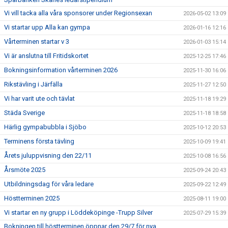
Vi vill tacka alla våra sponsorer under Regionsexan
2026-05-02 13:09
GDPR
Vi startar upp Alla kan gympa
2026-01-16 12:16
Vårterminen startar v 3
2026-01-03 15:14
KONTAKT
Vi är anslutna till Fritidskortet
2025-12-25 17:46
Bokningsinformation vårterminen 2026
2025-11-30 16:06
Rikstävling i Järfälla
2025-11-27 12:50
Vi har varit ute och tävlat
2025-11-18 19:29
Städa Sverige
2025-11-18 18:58
Härlig gympabubbla i Sjöbo
2025-10-12 20:53
Terminens första tävling
2025-10-09 19:41
Årets juluppvisning den 22/11
2025-10-08 16:56
Årsmöte 2025
2025-09-24 20:43
Utbildningsdag för våra ledare
2025-09-22 12:49
Höstterminen 2025
2025-08-11 19:00
Vi startar en ny grupp i Löddeköpinge -Trupp Silver
2025-07-29 15:39
Bokningen till höstterminen öppnar den 29/7 för nya