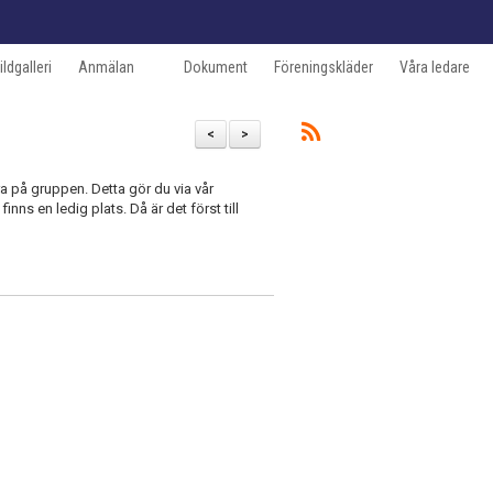
ildgalleri
Anmälan
Dokument
Föreningskläder
Våra ledare
<
>
ra på gruppen. Detta gör du via vår
nns en ledig plats. Då är det först till