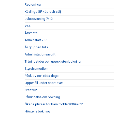
Regionfyran
Kävlinge GF köp och sälj
Juluppvisning 7/12
V44
Årsmöte
Terminstart v.36
Är gruppen full?
Administationsavgift
Träningstider och uppskjuten bokning
Styrelsemedlem
Påsklov och röda dagar
Uppehåll under sportlovet
Start v.3!
Påminnelse om bokning
Ökade platser för barn födda 2009-2011
Höstens bokning