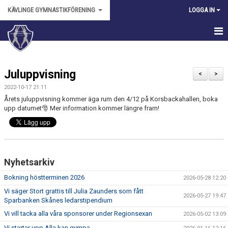
KÄVLINGE GYMNASTIKFÖRENING
LOGGA IN
HEM
Juluppvisning
NYHETER
<
>
2022-10-17 21:11
OM FÖRENINGEN
Årets juluppvisning kommer äga rum den 4/12 på Korsbackahallen, boka
upp datumet🎅 Mer information kommer längre fram!
KALENDER
BILDGALLERI
Nyhetsarkiv
ANMÄLAN
Bokning höstterminen 2026
2026-05-28 12:20
DOKUMENT
Vi säger Stort grattis till Julia Zaunders som fått
2026-05-27 19:47
Sparbanken Skånes ledarstipendium
FÖRENINGSKLÄDER
Vi vill tacka alla våra sponsorer under Regionsexan
2026-05-02 13:09
VÅRA LEDARE
Vi startar upp Alla kan gympa