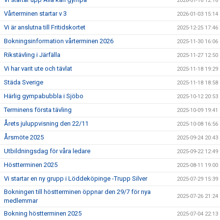
2026-01-16 12:16
Vårterminen startar v 3
2026-01-03 15:14
GDPR
Vi är anslutna till Fritidskortet
2025-12-25 17:46
Bokningsinformation vårterminen 2026
2025-11-30 16:06
KONTAKT
Rikstävling i Järfälla
2025-11-27 12:50
Vi har varit ute och tävlat
2025-11-18 19:29
Städa Sverige
2025-11-18 18:58
Härlig gympabubbla i Sjöbo
2025-10-12 20:53
Terminens första tävling
2025-10-09 19:41
Årets juluppvisning den 22/11
2025-10-08 16:56
Årsmöte 2025
2025-09-24 20:43
Utbildningsdag för våra ledare
2025-09-22 12:49
Höstterminen 2025
2025-08-11 19:00
Vi startar en ny grupp i Löddeköpinge -Trupp Silver
2025-07-29 15:39
Bokningen till höstterminen öppnar den 29/7 för nya
2025-07-26 21:24
medlemmar
Bokning höstterminen 2025
2025-07-04 22:13