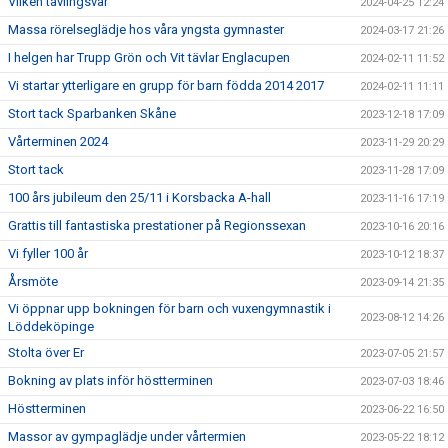
Vilken tävlingsvår
2024-04-25 12:24
Massa rörelseglädje hos våra yngsta gymnaster
2024-03-17 21:26
I helgen har Trupp Grön och Vit tävlar Englacupen
2024-02-11 11:52
Vi startar ytterligare en grupp för barn födda 2014 2017
2024-02-11 11:11
Stort tack Sparbanken Skåne
2023-12-18 17:09
Vårterminen 2024
2023-11-29 20:29
Stort tack
2023-11-28 17:09
100 års jubileum den 25/11 i Korsbacka A-hall
2023-11-16 17:19
Grattis till fantastiska prestationer på Regionssexan
2023-10-16 20:16
Vi fyller 100 år
2023-10-12 18:37
Årsmöte
2023-09-14 21:35
Vi öppnar upp bokningen för barn och vuxengymnastik i
2023-08-12 14:26
Löddeköpinge
Stolta över Er
2023-07-05 21:57
Bokning av plats inför höstterminen
2023-07-03 18:46
Höstterminen
2023-06-22 16:50
Massor av gympaglädje under vårtermien
2023-05-22 18:12