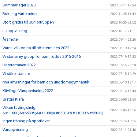
Sommarläger 2023
2023-05-11 17:24
Bokning vårterminen
2022-11-25 11:44
Stort grattis till Juniortruppen
2022-10-26 21:52
Juluppvisning
2022-10-17 21:11
Årsmöte
2022-09-14 21:26
Varmt välkomna till höstterminen 2022
2022-08-19 12:24
Vi startar ny grupp för barn födda 2015-2016
2022-07-19 17:32
Höstterminen 2022
2022-07-15 20:18
Vi söker tränare
2022-07-15 19:29
Nya anvisningar för barn och ungdomsgymnastik
2022-06-13 12:17
Kävlinge Våruppvisning 2022
2022-05-16 13:43
Grattis Klara
2022-05-08 21:55
Vilken tävlingshelg
2022-03-06 19:16
&#11088;&#65039;&#11088;&#65039;&#11088;&#65039;
Ingen träning på sportlovet
2022-02-16 18:55
Våruppvisning
2022-02-14 21:46