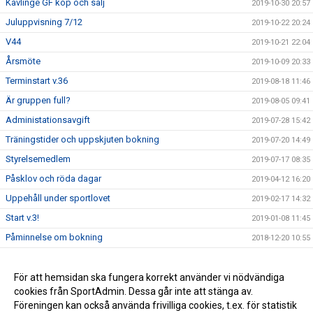
Kävlinge GF köp och sälj
2019-10-30 20:57
Juluppvisning 7/12
2019-10-22 20:24
V44
2019-10-21 22:04
Årsmöte
2019-10-09 20:33
Terminstart v.36
2019-08-18 11:46
Är gruppen full?
2019-08-05 09:41
Administationsavgift
2019-07-28 15:42
Träningstider och uppskjuten bokning
2019-07-20 14:49
Styrelsemedlem
2019-07-17 08:35
Påsklov och röda dagar
2019-04-12 16:20
Uppehåll under sportlovet
2019-02-17 14:32
Start v.3!
2019-01-08 11:45
Påminnelse om bokning
2018-12-20 10:55
Ökade platser för barn födda 2009-2011
2018-09-12 12:59
Höstens bokning
För att hemsidan ska fungera korrekt använder vi nödvändiga
2018-07-06 14:25
cookies från SportAdmin. Dessa går inte att stänga av.
Kävlinges föreningsliv
2017-10-06 14:24
Föreningen kan också använda frivilliga cookies, t.ex. för statistik