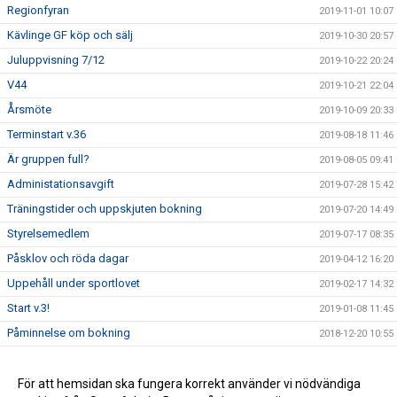
Regionfyran
2019-11-01 10:07
Kävlinge GF köp och sälj
2019-10-30 20:57
Juluppvisning 7/12
2019-10-22 20:24
V44
2019-10-21 22:04
Årsmöte
2019-10-09 20:33
Terminstart v.36
2019-08-18 11:46
Är gruppen full?
2019-08-05 09:41
Administationsavgift
2019-07-28 15:42
Träningstider och uppskjuten bokning
2019-07-20 14:49
Styrelsemedlem
2019-07-17 08:35
Påsklov och röda dagar
2019-04-12 16:20
Uppehåll under sportlovet
2019-02-17 14:32
Start v.3!
2019-01-08 11:45
Påminnelse om bokning
2018-12-20 10:55
Ökade platser för barn födda 2009-2011
2018-09-12 12:59
Höstens bokning
För att hemsidan ska fungera korrekt använder vi nödvändiga
2018-07-06 14:25