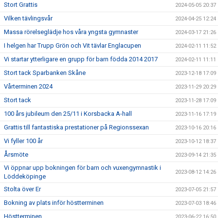
Stort Grattis
2024-05-05 20:37
Vilken tävlingsvår
2024-04-25 12:24
Massa rörelseglädje hos våra yngsta gymnaster
2024-03-17 21:26
I helgen har Trupp Grön och Vit tävlar Englacupen
2024-02-11 11:52
Vi startar ytterligare en grupp för barn födda 2014 2017
2024-02-11 11:11
Stort tack Sparbanken Skåne
2023-12-18 17:09
Vårterminen 2024
2023-11-29 20:29
Stort tack
2023-11-28 17:09
100 års jubileum den 25/11 i Korsbacka A-hall
2023-11-16 17:19
Grattis till fantastiska prestationer på Regionssexan
2023-10-16 20:16
Vi fyller 100 år
2023-10-12 18:37
Årsmöte
2023-09-14 21:35
Vi öppnar upp bokningen för barn och vuxengymnastik i
2023-08-12 14:26
Löddeköpinge
Stolta över Er
2023-07-05 21:57
Bokning av plats inför höstterminen
2023-07-03 18:46
Höstterminen
2023-06-22 16:50