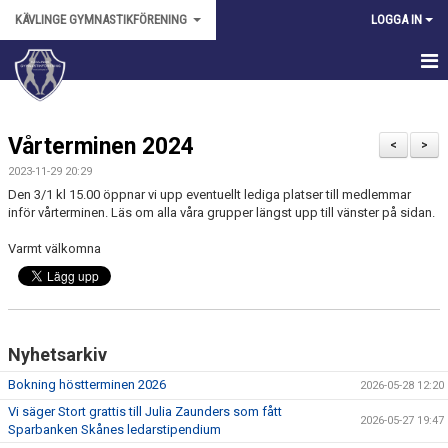
KÄVLINGE GYMNASTIKFÖRENING
LOGGA IN
HEM
Vårterminen 2024
NYHETER
<
>
2023-11-29 20:29
OM FÖRENINGEN
Den 3/1 kl 15.00 öppnar vi upp eventuellt lediga platser till medlemmar
inför vårterminen. Läs om alla våra grupper längst upp till vänster på sidan.
KALENDER
Varmt välkomna
BILDGALLERI
ANMÄLAN
Nyhetsarkiv
DOKUMENT
Bokning höstterminen 2026
2026-05-28 12:20
FÖRENINGSKLÄDER
Vi säger Stort grattis till Julia Zaunders som fått
2026-05-27 19:47
Sparbanken Skånes ledarstipendium
VÅRA LEDARE