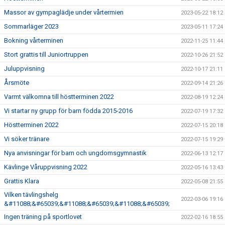
Massor av gympaglädje under vårtermien
2023-05-22 18:12
Sommarläger 2023
2023-05-11 17:24
Bokning vårterminen
2022-11-25 11:44
Stort grattis till Juniortruppen
2022-10-26 21:52
Juluppvisning
2022-10-17 21:11
Årsmöte
2022-09-14 21:26
Varmt välkomna till höstterminen 2022
2022-08-19 12:24
Vi startar ny grupp för barn födda 2015-2016
2022-07-19 17:32
Höstterminen 2022
2022-07-15 20:18
Vi söker tränare
2022-07-15 19:29
Nya anvisningar för barn och ungdomsgymnastik
2022-06-13 12:17
Kävlinge Våruppvisning 2022
2022-05-16 13:43
Grattis Klara
2022-05-08 21:55
Vilken tävlingshelg
2022-03-06 19:16
&#11088;&#65039;&#11088;&#65039;&#11088;&#65039;
Ingen träning på sportlovet
2022-02-16 18:55