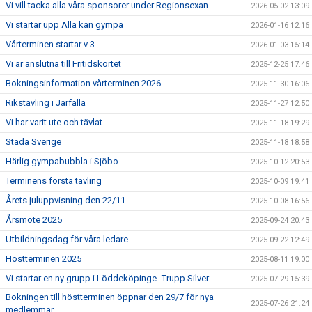
Vi vill tacka alla våra sponsorer under Regionsexan
2026-05-02 13:09
Vi startar upp Alla kan gympa
2026-01-16 12:16
GDPR
Vårterminen startar v 3
2026-01-03 15:14
KONTAKT
Vi är anslutna till Fritidskortet
2025-12-25 17:46
Bokningsinformation vårterminen 2026
2025-11-30 16:06
Rikstävling i Järfälla
2025-11-27 12:50
Vi har varit ute och tävlat
2025-11-18 19:29
Städa Sverige
2025-11-18 18:58
Härlig gympabubbla i Sjöbo
2025-10-12 20:53
Terminens första tävling
2025-10-09 19:41
Årets juluppvisning den 22/11
2025-10-08 16:56
Årsmöte 2025
2025-09-24 20:43
Utbildningsdag för våra ledare
2025-09-22 12:49
Höstterminen 2025
2025-08-11 19:00
Vi startar en ny grupp i Löddeköpinge -Trupp Silver
2025-07-29 15:39
Bokningen till höstterminen öppnar den 29/7 för nya
2025-07-26 21:24
medlemmar